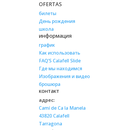
OFERTAS
билеты
День рождения
школа
информация
график
Как использовать
FAQ’S Calafell Slide
Где мы находимся
Изображения и видео
брошюра
контакт
адрес:
Camí de Ca la Manela
43820 Calafell
Tarragona