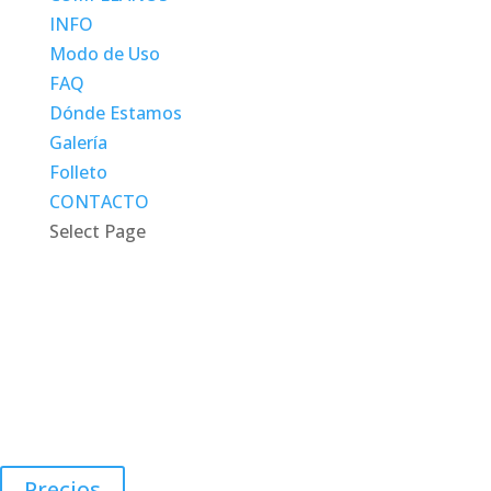
INFO
Modo de Uso
FAQ
Dónde Estamos
Galería
Folleto
CONTACTO
Select Page
Información
Calafell Slide es un
tobogán de verano gigante con una
longitud de 700 metros
y se encuentra en la Montaña
Escarnosa, frente al casco antiguo de Calafell, a una hora
en coche de Barcelona, media hora de Tarragona y solo 20
minutos de Vilanova i la Geltru.
Precios