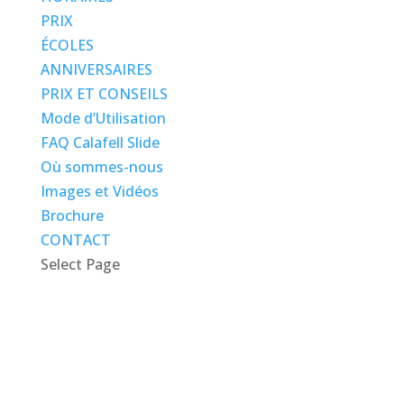
PRIX
ÉCOLES
ANNIVERSAIRES
PRIX ET CONSEILS
Mode d’Utilisation
FAQ Calafell Slide
Où sommes-nous
Images et Vidéos
Brochure
CONTACT
Select Page
Prix ​​et Conseils
Calafell Slide est un toboggan géant d'été d'une longueur
de 700 mètres et est situé dans la montagne Escarnosa, en
face de la vieille ville de Calafell, à une heure de route de