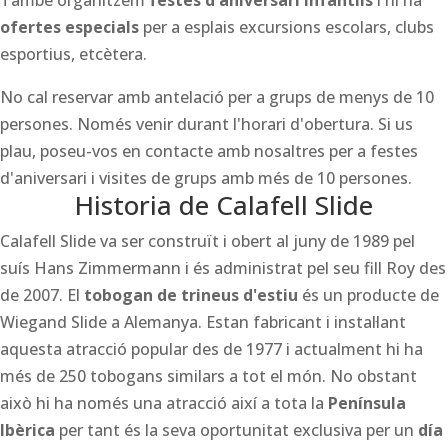
També organitzem
festes d'aniversari infantils
i hi ha
ofertes especials
per a esplais excursions escolars, clubs
esportius, etcètera.
No cal reservar amb antelació per a grups de menys de 10
persones. Només venir durant l'horari d'obertura. Si us
plau, poseu-vos en contacte amb nosaltres per a festes
d'aniversari i visites de grups amb més de 10 persones.
Historia de Calafell Slide
Calafell Slide va ser construït i obert al juny de 1989 pel
suís Hans Zimmermann i és administrat pel seu fill Roy des
de 2007. El
tobogan de trineus d'estiu
és un producte de
Wiegand Slide a Alemanya. Estan fabricant i instal·lant
aquesta atracció popular des de 1977 i actualment hi ha
més de 250 tobogans similars a tot el món. No obstant
això hi ha només una atracció així a tota la
Península
Ibèrica
per tant és la seva oportunitat exclusiva per un
día