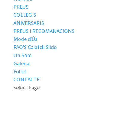
PREUS
COL·LEGIS
ANIVERSARIS
PREUS I RECOMANACIONS
Mode d’Ús
FAQ’S Calafell Slide
On Som
Galeria
Fullet
CONTACTE
Select Page
Calafell Slide
El tobogan de trineus gegant, 700 metres de diversió i
acció per a tota la família. No cal reservar!
Preus