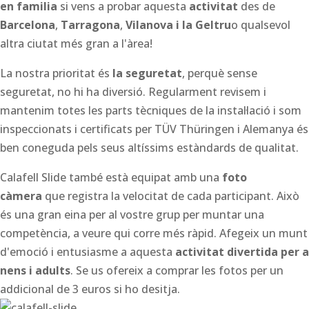
en familia
si vens a probar aquesta
activitat
des de
Barcelona
,
Tarragona
,
Vilanova i la Geltru
o qualsevol
altra ciutat més gran a l'àrea!
La nostra prioritat és
la seguretat
, perquè sense
seguretat, no hi ha diversió. Regularment revisem i
mantenim totes les parts tècniques de la instal·lació i som
inspeccionats i certificats per TÜV Thüringen i Alemanya és
ben coneguda pels seus altíssims estàndards de qualitat.
Calafell Slide també està equipat amb una
foto
càmera
que registra la velocitat de cada participant. Això
és una gran eina per al vostre grup per muntar una
competència, a veure qui corre més ràpid. Afegeix un munt
d'emoció i entusiasme a aquesta
activitat divertida per a
nens i adults
. Se us ofereix a comprar les fotos per un
addicional de 3 euros si ho desitja.