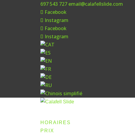
697 543 727
email@calafellslide.com
Facebook
Instagram
Facebook
Instagram
HORAIRES
PRIX