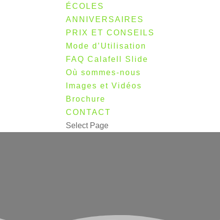
ÉCOLES
ANNIVERSAIRES
PRIX ET CONSEILS
Mode d’Utilisation
FAQ Calafell Slide
Où sommes-nous
Images et Vidéos
Brochure
CONTACT
Select Page